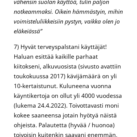
vähensin suolan käyttöä, tulin paljon
notkeammaksi. Oikein hämmästyin, mihin
voimisteluliikkeisiin pystyn, vaikka olen jo
eläkeiässä”
7) Hyvät terveyspalstani käyttäjät!
Haluan esittää kaikille parhaat
kiitokseni, alkuvuosista (sivusto avattiin
toukokuussa 2017) kävijämäärä on yli
10-kertaistunut. Kuluneena vuonna
käyntikertoja on ollut yli 4000 vuodessa
(lukema 24.4.2022). Toivottavasti moni
kokee saaneensa jotain hyötyä näistä
ohjeista. Palautetta (hyvää / huonoa)
toivoisin kuitenkin saavani enemmän,