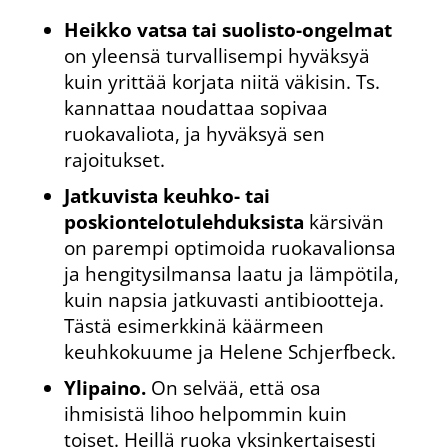
Heikko vatsa tai suolisto-ongelmat
on yleensä turvallisempi hyväksyä
kuin yrittää korjata niitä väkisin. Ts.
kannattaa noudattaa sopivaa
ruokavaliota, ja hyväksyä sen
rajoitukset.
Jatkuvista keuhko- tai
poskiontelotulehduksista
kärsivän
on parempi optimoida ruokavalionsa
ja hengitysilmansa laatu ja lämpötila,
kuin napsia jatkuvasti antibiootteja.
Tästä esimerkkinä käärmeen
keuhkokuume ja Helene Schjerfbeck.
Ylipaino.
On selvää, että osa
ihmisistä lihoo helpommin kuin
toiset. Heillä ruoka yksinkertaisesti