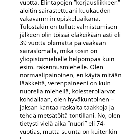
vuotta. Elintapojen ”korjausliikkeen”
aloitin sairastettuani kuukauden
vakavammin opiskeluaikana.
Tulostakin on tullut: valmistumisen
jälkeen olin töissä eläkeikään asti eli
39 vuotta olematta päivääkään
sairaslomalla, mikä tosin on
yliopistomiehelle helpompaa kuin
esim. rakennusmiehelle. Olen
normaalipainoinen, en käytä mitään
lääkkeitä, verenpaineeni on kuin
nuorella miehellä, kolesteroliarvot
kohdallaan, olen hyväkuntoinen –
jaksan kantaa raskaita taakkoja ja
tehdä metsätöitä tontillani. No, olen
tietysti vielä aika ”nuori” eli 74-
vuotias, mutta suunta on kuitenkin