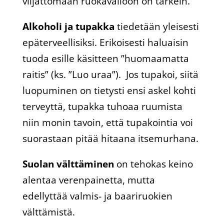
viljattomaan ruokavalioon on tärkein.
Alkoholi ja tupakka
tiedetään yleisesti
epäterveellisiksi. Erikoisesti haluaisin
tuoda esille käsitteen ”huomaamatta
raitis” (ks. ”Luo uraa”). Jos tupakoi, siitä
luopuminen on tietysti ensi askel kohti
terveyttä, tupakka tuhoaa ruumista
niin monin tavoin, että tupakointia voi
suorastaan pitää hitaana itsemurhana.
Suolan välttäminen
on tehokas keino
alentaa verenpainetta, mutta
edellyttää valmis- ja baariruokien
välttämistä.