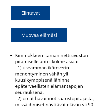
Elintavat
Muovaa elämäsi
Kimmokkeen tämän nettisivuston
pitämiselle antoi kolme asiaa:
1) useamman ikätoverin
menehtyminen vähän yli
kuusikymppisenä lähinnä
epäterveellisten elämäntapojen
seurauksena,
2) omat havainnot saaristopitäjästä,
missä ihmiset näyttävät elävän yli 90-