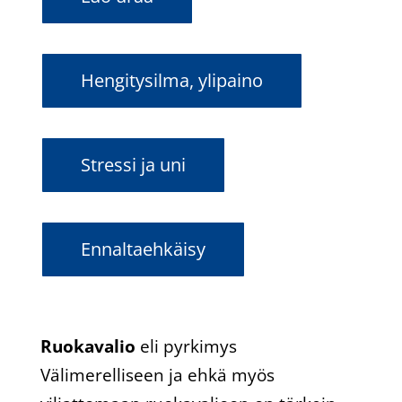
Hengitysilma, ylipaino
Stressi ja uni
Ennaltaehkäisy
Ruokavalio
eli pyrkimys
Välimerelliseen ja ehkä myös