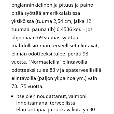
englanninkielinen ja pituus ja paino
pitää syöttää amerikkalaisissa
yksiköissä (tuuma 2,54 cm, jalka 12
tuumaa, pauna (lb) 0,4536 kg). – Jos
ohjelmaan 69 vuotias syöttää
mahdollisimman terveelliset elintavat,
eliniän odotteeksi tulee peräti 98
vuotta. ”Normaaleilla” elintavoilla
odotteeksi tulee 83 v ja epäterveellisillä
elintavoilla (paljon ylipainoa ym.) vain
73…75 vuotta.
Itse olen noudattanut, vaimoni
innoittamana, terveellistä
elämäntapaa ja ruokavaliota yli 30