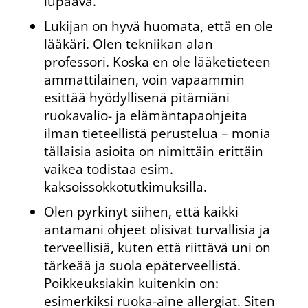
lupaava.
Lukijan on hyvä huomata, että en ole
lääkäri. Olen tekniikan alan
professori. Koska en ole lääketieteen
ammattilainen, voin vapaammin
esittää hyödyllisenä pitämiäni
ruokavalio- ja elämäntapaohjeita
ilman tieteellistä perustelua – monia
tällaisia asioita on nimittäin erittäin
vaikea todistaa esim.
kaksoissokkotutkimuksilla.
Olen pyrkinyt siihen, että kaikki
antamani ohjeet olisivat turvallisia ja
terveellisiä, kuten että riittävä uni on
tärkeää ja suola epäterveellistä.
Poikkeuksiakin kuitenkin on:
esimerkiksi ruoka-aine allergiat. Siten