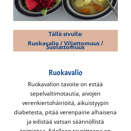
Tällä sivulla:
Ruokavalio / Viljattomuus /
Suolattomuus
Ruokavalio
Ruokavalion tavoite on estää
sepelvaltimotautia, aivojen
verenkiertohäiriöitä, aikuistyypin
diabetesta, pitää verenpaine alhaisena
ja edistää vatsan säännöllistä