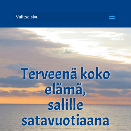
Valitse sivu
Terveenä koko
elämä,
salille
satavuotiaana