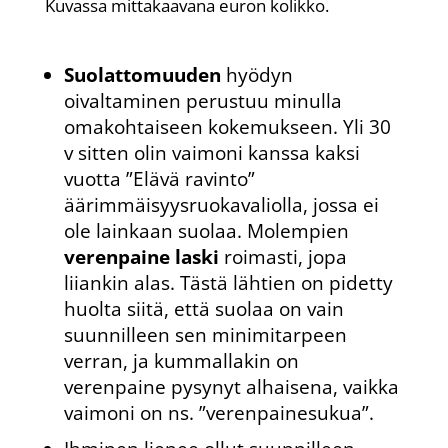
Kuvassa mittakaavana euron kolikko.
Suolattomuuden
hyödyn
oivaltaminen perustuu minulla
omakohtaiseen kokemukseen. Yli 30
v sitten olin vaimoni kanssa kaksi
vuotta ”Elävä ravinto”
äärimmäisyysruokavaliolla, jossa ei
ole lainkaan suolaa. Molempien
verenpaine laski
roimasti, jopa
liiankin alas. Tästä lähtien on pidetty
huolta siitä, että suolaa on vain
suunnilleen sen minimitarpeen
verran, ja kummallakin on
verenpaine pysynyt alhaisena, vaikka
vaimoni on ns. ”verenpainesukua”.