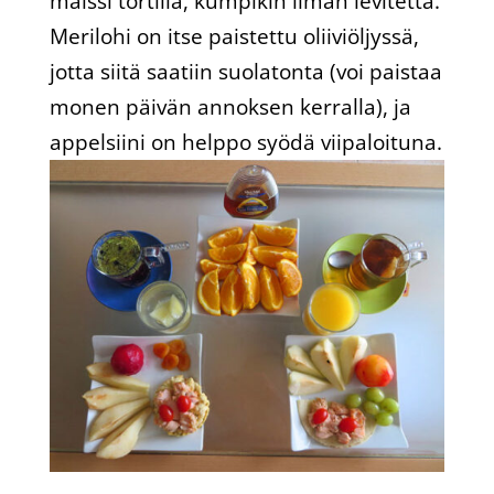
maissi tortilla, kumpikin ilman levitettä.
Merilohi on itse paistettu oliiviöljyssä,
jotta siitä saatiin suolatonta (voi paistaa
monen päivän annoksen kerralla), ja
appelsiini on helppo syödä viipaloituna.