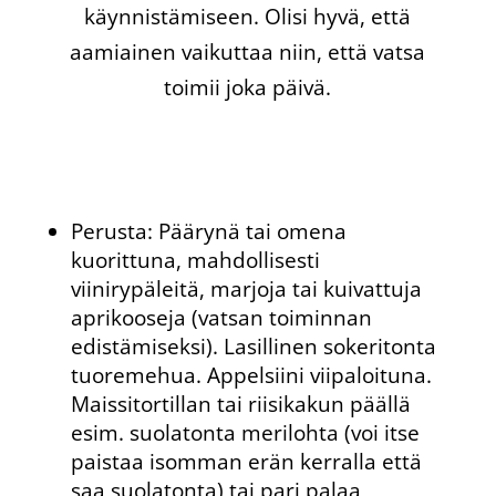
käynnistämiseen. Olisi hyvä, että
aamiainen vaikuttaa niin, että vatsa
toimii joka päivä.
Perusta: Päärynä tai omena
kuorittuna, mahdollisesti
viinirypäleitä, marjoja tai kuivattuja
aprikooseja (vatsan toiminnan
edistämiseksi). Lasillinen sokeritonta
tuoremehua. Appelsiini viipaloituna.
Maissitortillan tai riisikakun päällä
esim. suolatonta merilohta (voi itse
paistaa isomman erän kerralla että
saa suolatonta) tai pari palaa