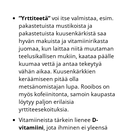
”Yrttiteetä”
voi itse valmistaa, esim.
pakastetuista mustikoista ja
pakastetuista kuusenkärkistä saa
hyvän makuista ja vitamiinirikasta
juomaa, kun laittaa niitä muutaman
teelusikallisen mukiin, kaataa päälle
kuumaa vettä ja antaa tekeytyä
vähän aikaa. Kuusenkärkkien
keräämiseen pitää olla
metsänomistajan lupa. Rooibos on
myös kofeiinitonta, samoin kaupasta
löytyy paljon erilaisia
yrttiteesekoituksia.
Vitamiineista tärkein lienee
D-
vitamiini
, jota ihminen ei yleensä