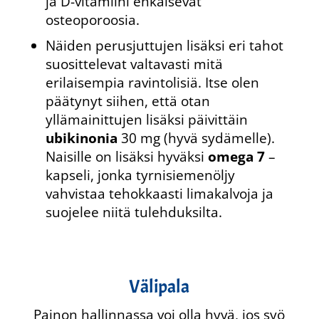
ja D-vitamiini ehkäisevät
osteoporoosia.
Näiden perusjuttujen lisäksi eri tahot
suosittelevat valtavasti mitä
erilaisempia ravintolisiä. Itse olen
päätynyt siihen, että otan
yllämainittujen lisäksi päivittäin
ubikinonia
30 mg (hyvä sydämelle).
Naisille on lisäksi hyväksi
omega 7
–
kapseli, jonka tyrnisiemenöljy
vahvistaa tehokkaasti limakalvoja ja
suojelee niitä tulehduksilta.
Välipala
Painon hallinnassa voi olla hyvä, jos syö