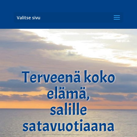
Valitse sivu
Terveenä koko
elämä,
salille
satavuotiaana