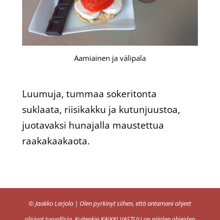
Aamiainen ja välipala
Luumuja, tummaa sokeritonta
suklaata, riisikakku ja kutunjuustoa,
juotavaksi hunajalla maustettua
raakakaakaota.
© Jaakko Larjola | Olen pyrkinyt siihen, että antamani ohjeet
olisivat turvallisia. Kuitenkin KAIKKI VASTUU on näiden ohjeiden